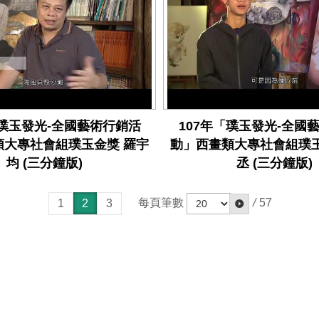
「璞玉發光-全國藝術行銷活
107年「璞玉發光-全國
類大專社會組璞玉金獎 羅宇
動」西畫類大專社會組璞玉
均 (三分鐘版)
丞 (三分鐘版)
每頁筆數
/
57
1
2
3