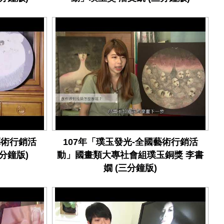
藝術行銷活
107年「璞玉發光-全國藝術行銷活
分鐘版)
動」國畫類大專社會組璞玉銅獎 李書
嫺 (三分鐘版)