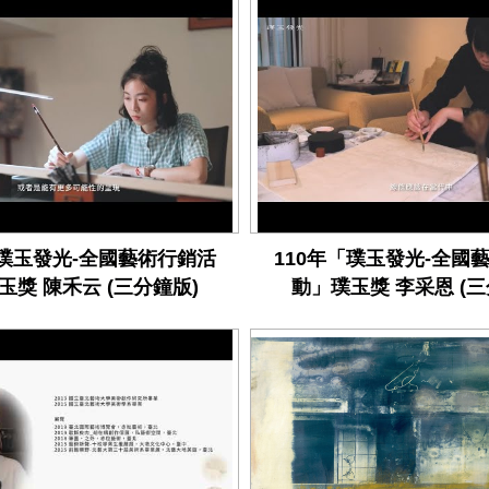
「璞玉發光-全國藝術行銷活
110年「璞玉發光-全國
玉獎 陳禾云 (三分鐘版)
動」璞玉獎 李采恩 (三