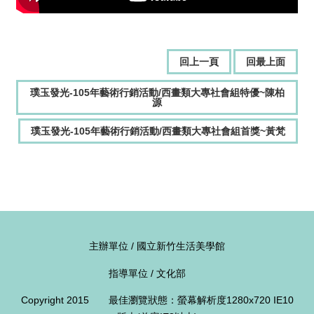
獎
專
輯
回上一頁
回最上面
得
獎
璞玉發光-105年藝術行銷活動/西畫類大專社會組特優~陳柏
者
源
璞玉發光-105年藝術行銷活動/西畫類大專社會組首獎~黃梵
活
動
影
音
活
動
主辦單位 / 國立新竹生活美學館
紀
錄
指導單位 / 文化部
下
Copyright 2015 最佳瀏覽狀態：螢幕解析度1280x720 IE10
載