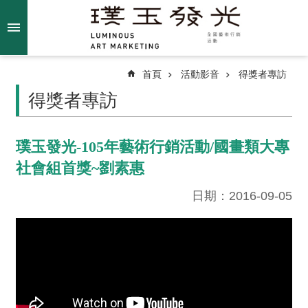
跳到主要內容區塊
進
階
搜
尋
首頁
活動影音
得獎者專訪
得獎者專訪
關
璞玉發光-105年藝術行銷活動/國畫類大專
於
社會組首獎~劉素惠
我
們
日期：2016-09-05
最
新
消
息
得