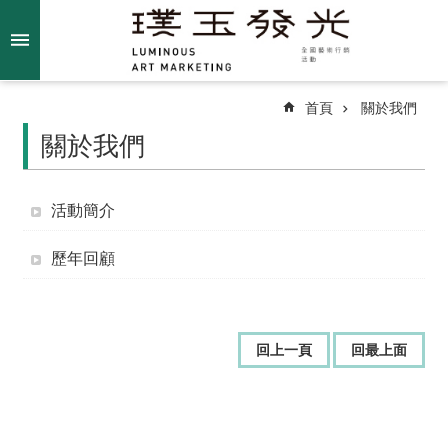
跳到主要內容區塊
進
階
搜
尋
首頁
關於我們
關於我們
關
活動簡介
於
我
歷年回顧
們
最
新
回上一頁
回最上面
消
息
得