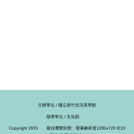
獎
專
輯
得
獎
者
活
動
影
音
活
動
主辦單位 / 國立新竹生活美學館
紀
錄
指導單位 / 文化部
下
Copyright 2015 最佳瀏覽狀態：螢幕解析度1280x720 IE10
載