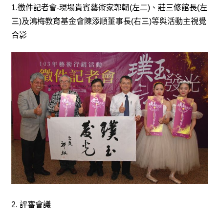
o
1.
徵件記者會
-
現場貴賓藝術家郭軔
(
左二
)
、莊三修館長
(
左
u
三
)
及鴻梅教育基金會陳添順董事長
(
右三
)
等與活動主視覺
t
u
合影
b
e
R
S
S
I
n
s
t
a
g
r
a
m
2.
評審會議