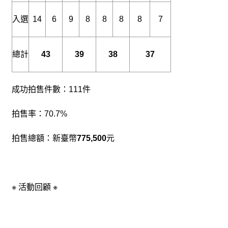
專
入選
14
6
9
8
8
8
8
7
區
回
總計
43
39
38
37
首
頁
成功拍售件數：
111
件
網
站
導
拍售率：
70.7%
覽
拍售總額：
新臺幣
775,500
元
F
a
c
e
B
※
活動回顧
※
o
o
k
Y