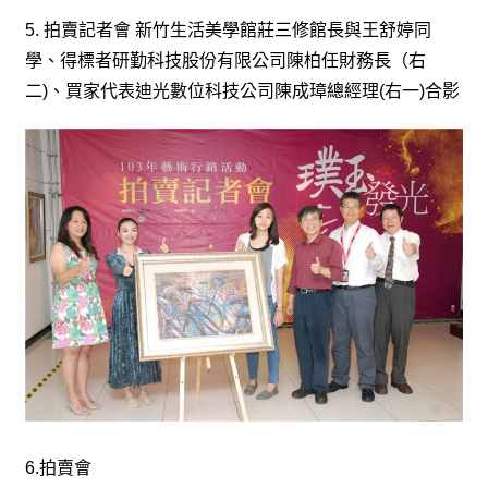
5.
拍賣記者會
新竹生活美學館莊三修館長與王舒婷同
學、得標者研勤科技股份有限公司陳柏任財務長（右
二
)
、買家代表迪光數位科技公司陳成璋總經理
(
右一
)
合影
6.
拍賣會