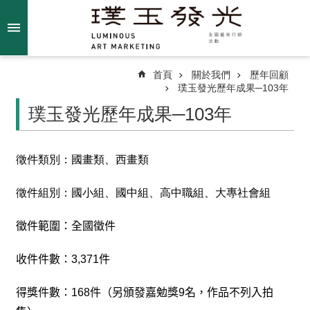
跳到主要內容區塊
進
階
搜
尋
首頁
關於我們
歷年回顧
璞玉發光歷年成果─103年
璞玉發光歷年成果─103年
關
於
徵件類別：國畫類、西畫類
我
們
徵件組別：國小組、國中組、高中職組、大專社會組
最
徵件範圍：全國徵件
新
消
收件件數：
3,371
件
息
得獎件數：
168
件（另頒發嘉勉獎
9
名，作品不列入拍
得