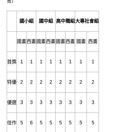
售）
獎
專
輯
國小組
國中組
高中職組
大專社會組
得
獎
國畫
西畫
國畫
西畫
國畫
西畫
國畫
西畫
者
活
首獎
1
1
1
1
1
1
1
1
動
影
音
特優
2
2
2
2
2
2
2
2
活
動
優選
3
3
3
3
3
3
3
3
紀
錄
佳作
5
6
5
5
5
5
5
5
下
載