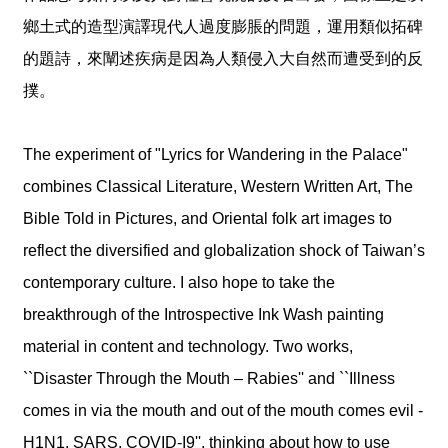
鄉土式的造型演譯現代人過度膨脹的問題，運用類似拓碑
的題詩，來闡述疾病是因為人類侵入大自然而遭受到的反
撲。
The experiment of "Lyrics for Wandering in the Palace"
combines Classical Literature, Western Written Art, The
Bible Told in Pictures, and Oriental folk art images to
reflect the diversified and globalization shock of Taiwan’s
contemporary culture. I also hope to take the
breakthrough of the Introspective Ink Wash painting
material in content and technology. Two works,
``Disaster Through the Mouth – Rabies'' and ``Illness
comes in via the mouth and out of the mouth comes evil -
H1N1, SARS, COVID-I9'', thinking about how to use