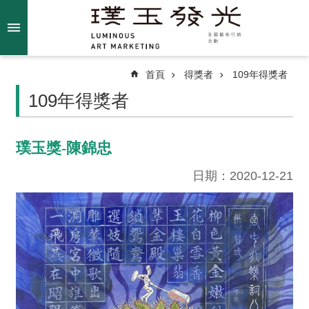
跳到主要內容區塊
進
階
搜
尋
首頁
得獎者
109年得獎者
109年得獎者
關
璞玉獎-陳錦忠
於
我
日期：2020-12-21
們
最
新
消
息
得