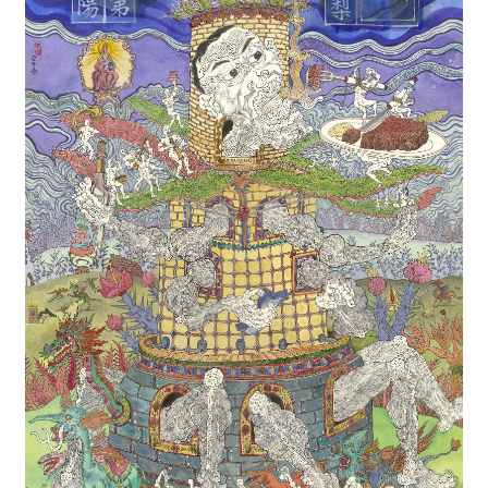
獎
專
輯
得
獎
者
活
動
影
音
活
動
紀
錄
下
載