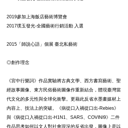
o
u
t
2019參加上海飯店藝術博覽會
u
b
2017璞玉發光-全國藝術行銷活動 入選
e
R
2015「師說心語」個展 臺北私藝術
S
S
I
◎創作理念
n
s
t
a
《宮中行樂詞》作品實驗將古典文學、西方書寫藝術、聖
g
經故事圖像、東方民俗藝術圖像作重新結合，體現臺灣當
r
a
代文化的多元性與全球化衝擊。更藉此反省水墨畫媒材上
m
內容上、技法上的突破。《病從口入禍從口出-Rebies》
與《病從口入禍從口出-H1N1、SARS、COVINI9》二件
作品思考如何以文人對社會現況的反省出發，圖像上是以