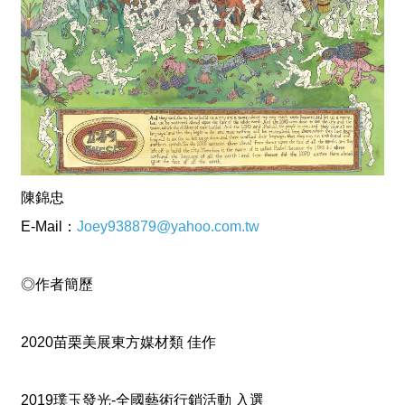
專
區
回
首
頁
網
站
陳錦忠
導
覽
E-Mail：
Joey938879@yahoo.com.tw
F
a
◎作者簡歷
c
e
B
o
2020苗栗美展東方媒材類 佳作
o
k
2019璞玉發光-全國藝術行銷活動 入選
Y