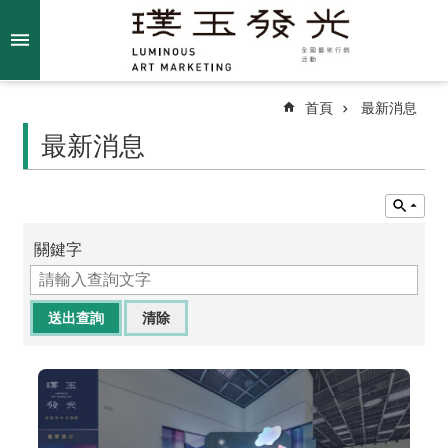
跳到主要內容區塊
進
階
搜
尋
首頁
最新消息
最新消息
關
於
我
關鍵字
們
最
新
消
息
得