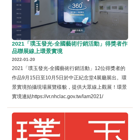
獎
專
輯
得
獎
2021「璞玉發光-全國藝術行銷活動」得獎者作
者
品聯展線上環景實境
2022-01-20
活
動
2021「璞玉發光-全國藝術行銷活動」12位得獎者的
影
作品9月15日至10月5日於中正紀念堂4展廳展出。環
音
景實境拍攝現場展覽樣貌，提供大眾線上觀展！環景
實境連結https://vr.nhclac.gov.tw/lam2021/
活
動
紀
錄
下
載