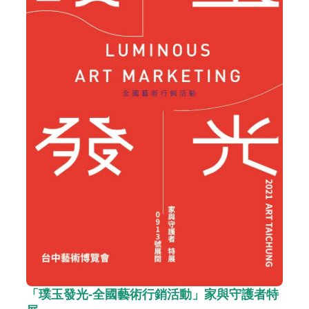
專
區
回
首
頁
網
站
導
覽
F
a
c
e
B
o
o
k
「璞玉發光-全國藝術行銷活動」家與守護者特
Y