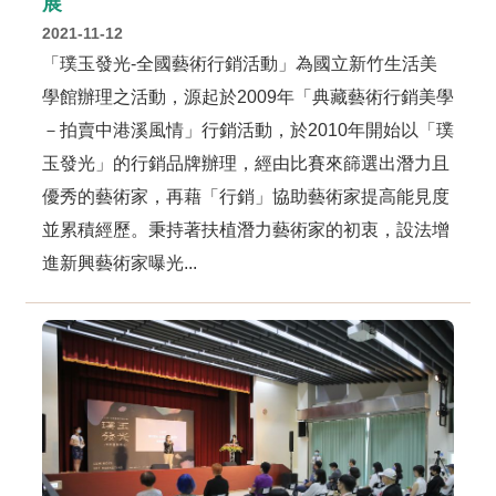
展
o
u
2021-11-12
t
「璞玉發光-全國藝術行銷活動」為國立新竹生活美
u
b
學館辦理之活動，源起於2009年「典藏藝術行銷美學
e
－拍賣中港溪風情」行銷活動，於2010年開始以「璞
R
玉發光」的行銷品牌辦理，經由比賽來篩選出潛力且
S
S
優秀的藝術家，再藉「行銷」協助藝術家提高能見度
並累積經歷。秉持著扶植潛力藝術家的初衷，設法增
I
n
進新興藝術家曝光...
s
t
a
g
r
a
m