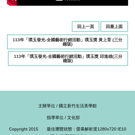
獎
專
輯
回上一頁
回最上面
得
獎
113年「璞玉發光-全國藝術行銷活動」璞玉獎 黃上育 (三分
者
鐘版)
113年「璞玉發光-全國藝術行銷活動」璞玉獎 邱進雄(三分
活
鐘版)
動
影
音
活
動
主辦單位 / 國立新竹生活美學館
紀
錄
指導單位 / 文化部
下
Copyright 2015 最佳瀏覽狀態：螢幕解析度1280x720 IE10
載