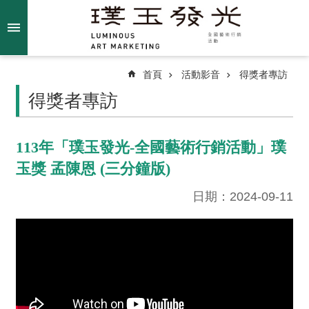
跳到主要內容區塊
進
階
搜
尋
首頁
活動影音
得獎者專訪
得獎者專訪
關
113年「璞玉發光-全國藝術行銷活動」璞
於
玉獎 孟陳恩 (三分鐘版)
我
們
日期：2024-09-11
最
新
消
息
得