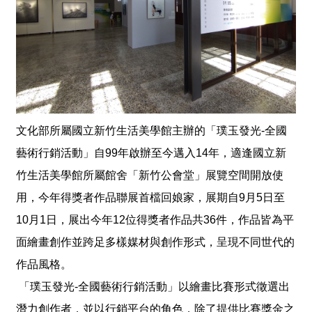
獎
專
輯
得
獎
者
文化部所屬國立新竹生活美學館主辦的「璞玉發光-全國
活
動
藝術行銷活動」自99年啟辦至今邁入14年，適逢國立新
影
竹生活美學館所屬館舍「新竹公會堂」展覽空間開放使
音
用，今年得獎者作品聯展首檔回娘家，展期自9月5日至
活
10月1日，展出今年12位得獎者作品共36件，作品皆為平
動
面繪畫創作並跨足多樣媒材與創作形式，呈現不同世代的
紀
錄
作品風格。
「璞玉發光-全國藝術行銷活動」以繪畫比賽形式徵選出
下
潛力創作者，並以行銷平台的角色，除了提供比賽獎金之
載