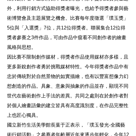
專
外，利用行銷方式協助得獎者曝光，也給予得獎者參與藝
區
術博覽會及主題展覽之機會。比賽每年度徵選「璞玉獎」
5位與「入選獎」7位，共12位得獎者。聯展集合12位得
回
首
獎者參賽之3件作品，可由作品中窺看不同創作者的繪畫
頁
風格與思想。
網
因比賽不限制創作媒材，得獎者作品使用媒材亦多樣，且
站
更多新銳創作者勇於挑戰媒材特性。今年得獎者作品中有
導
覽
忠於傳統對於自然景物的如實描繪，也有以豐富想像力幻
F
想創造的作品。具象、意象與抽象的作品並存，顯現不同
a
世代在藝術創作上手法的差異。共同之處則在於創作者對
c
e
於個人繪畫語彙的建立皆具有高度識別度，在作品完整性
B
o
上也匠心獨具。
o
k
國立新竹生活美學館長葉于正表示，「璞玉發光-全國藝
Y
術行銷活動」之參賽者年齡層近年來逐步年輕化，今年12