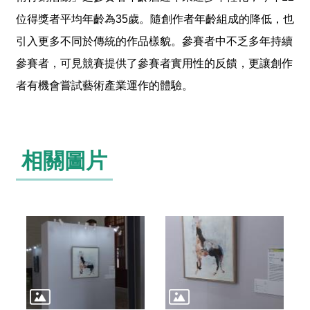
o
位得獎者平均年齡為35歲。隨創作者年齡組成的降低，也
u
t
引入更多不同於傳統的作品樣貌。參賽者中不乏多年持續
u
b
參賽者，可見競賽提供了參賽者實用性的反饋，更讓創作
e
者有機會嘗試藝術產業運作的體驗。
R
S
S
I
相關圖片
n
s
t
a
g
r
a
m