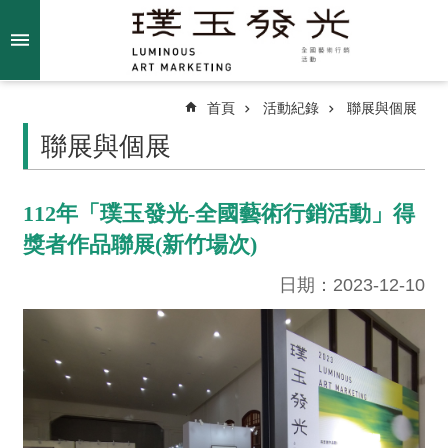
跳到主要內容區塊
進
階
搜
尋
首頁
活動紀錄
聯展與個展
聯展與個展
關
112年「璞玉發光-全國藝術行銷活動」得
於
獎者作品聯展(新竹場次)
我
們
日期：2023-12-10
最
新
消
息
得