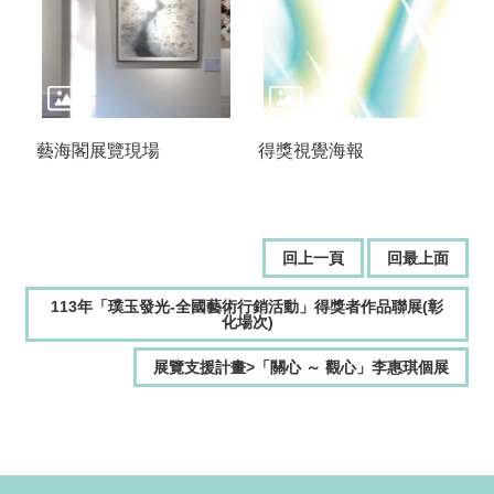
藝海閣展覽現場
得獎視覺海報
回上一頁
回最上面
113年「璞玉發光-全國藝術行銷活動」得獎者作品聯展(彰
化場次)
展覽支援計畫>「關心 ～ 觀心」李惠琪個展