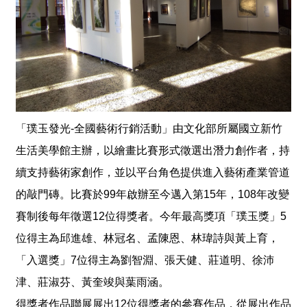
獎
專
輯
得
獎
者
「璞玉發光-全國藝術行銷活動」由文化部所屬國立新竹
活
動
生活美學館主辦，以繪畫比賽形式徵選出潛力創作者，持
影
續支持藝術家創作，並以平台角色提供進入藝術產業管道
音
的敲門磚。比賽於99年啟辦至今邁入第15年，108年改變
活
賽制後每年徵選12位得獎者。今年最高獎項「璞玉獎」5
動
位得主為邱進雄、林冠名、孟陳恩、林瑋詩與黃上育，
紀
錄
「入選獎」7位得主為劉智淵、張天健、莊道明、徐沛
津、莊淑芬、黃奎竣與葉雨涵。
下
得獎者作品聯展展出12位得獎者的參賽作品，從展出作品
載