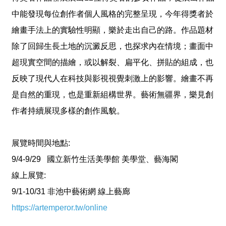
專
中能發現每位創作者個人風格的完整呈現，今年得獎者於
區
繪畫手法上的實驗性明顯，樂於走出自己的路。作品題材
除了回歸生長土地的沉澱反思，也探求內在情境；畫面中
回
首
超現實空間的描繪，或以解裂、扁平化、拼貼的組成，也
頁
反映了現代人在科技與影視視覺刺激上的影響。繪畫不再
網
是自然的重現，也是重新組構世界。藝術無疆界，樂見創
站
作者持續展現多樣的創作風貌。
導
覽
F
展覽時間與地點:
a
9/4-9/29 國立新竹生活美學館 美學堂、藝海閣
c
e
線上展覽:
B
o
9/1-10/31 非池中藝術網 線上藝廊
o
k
https://artemperor.tw/online
Y