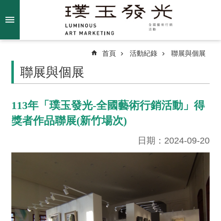
跳到主要內容區塊
進
階
搜
尋
首頁
活動紀錄
聯展與個展
聯展與個展
關
113年「璞玉發光-全國藝術行銷活動」得
於
獎者作品聯展(新竹場次)
我
們
日期：2024-09-20
最
新
消
息
得