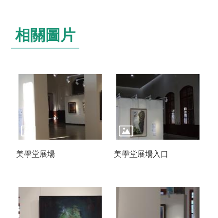
o
u
t
相關圖片
u
b
e
R
S
S
I
n
s
t
a
g
r
美學堂展場
美學堂展場入口
a
m