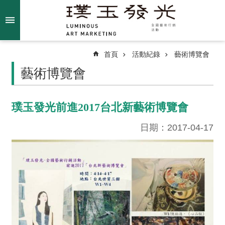
跳到主要內容區塊
進
階
搜
尋
首頁
活動紀錄
藝術博覽會
藝術博覽會
關
璞玉發光前進2017台北新藝術博覽會
於
我
日期：2017-04-17
們
最
新
消
息
得