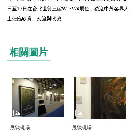
專
日至17日在台北世貿三館W1~W4展位，歡迎中外各界人
區
士蒞臨欣賞、
交流與
收藏。
回
首
頁
相關圖片
網
站
導
覽
F
a
c
e
B
o
o
k
展覽現場
展覽現場
Y