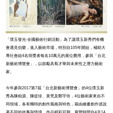
獎
專
輯
得
獎
者
「璞玉發光-全國藝術行銷活動」
為了讓璞玉新秀們有機
會
遇見伯樂，進入藝術市場
，特別自105年開始，補助大
活
動
專社會組4名得獎者每名10萬元的展位費用，參與「台北
影
新藝術博覽會」，以鼓勵具
有
才華與未來性之潛力藝術
音
家。
活
動
今年參與2017第7屆「台北新藝術博覽會」的4位璞玉新
紀
錄
秀為陳柏源、陳從珍、黃梵及鄭宇伶，4位藝術家來自不
同領域，各有獨特的創作風格與特色，藉由繪畫創作述說
下
著不同的故事與情境，作品精彩可期，展覽時間自4月14
載