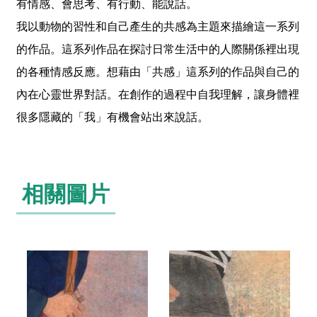
有情感、會思考、有行動、能說話。
o
u
我以動物的習性和自己產生的共感為主題來描繪這一系列
t
u
的作品。這系列作品在探討日常生活中的人際關係裡出現
b
的各種情感反應。想藉由「共感」這系列的作品與自己的
e
內在心靈世界對話。在創作的過程中自我理解，讓身體裡
R
S
很多隱藏的「我」有機會站出來說話。
S
I
n
s
t
相關圖片
a
g
r
a
m