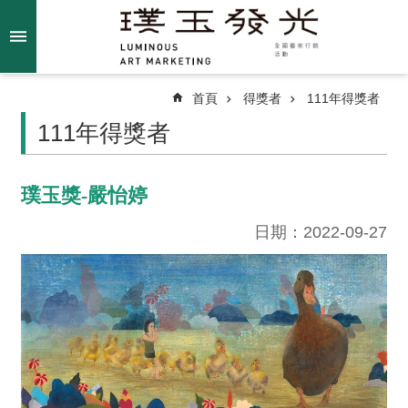
跳到主要內容區塊
進
階
搜
尋
首頁
得獎者
111年得獎者
111年得獎者
關
璞玉獎-嚴怡婷
於
我
日期：2022-09-27
們
最
新
消
息
得