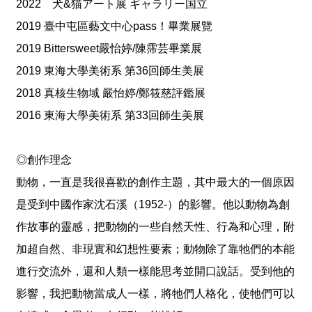
2022 犬&猫アート展 ギャラリー国立
專
2019 臺中屯區藝文中心pass！畢業展覽
區
2019 Bittersweet嚴怡婷/陳霈芸畢業展
2019 東海大學美術系 第36回師生美展
回
首
2018 真核生物域 嚴怡婷/鄭筱慈評鑑展
頁
2016 東海大學美術系 第33回師生美展
網
站
導
◎創作理念
覽
動物，一直是我很喜歡的創作主題，其中最大的一個原因
F
是受到中國作家沈石溪（1952-）的影響。他以動物為創
a
c
作故事的靈感，把動物的一些自然天性、行為和心理，附
e
B
加超自然、非現實和幻想性要素；動物除了靠牠們的本能
o
進行交流外，還和人類一樣能思考並開口說話。受到他的
o
k
影響，我把動物當成人一樣，將牠們人格化，使牠們可以
Y