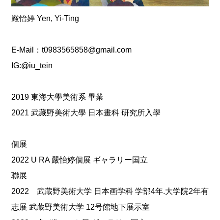
獎
專
嚴怡婷 Yen, Yi-Ting
輯
E-Mail：t0983565858@gmail.com
得
獎
IG:@iu_tein
者
活
2019 東海大學美術系 畢業
動
2021 武藏野美術大學 日本畫科 研究所入學
影
音
個展
活
2022 U RA 嚴怡婷個展 ギャラリー国立
動
紀
聯展
錄
2022 武蔵野美術大学 日本画学科 学部4年.大学院2年有
志展 武蔵野美術大学 12号館地下展示室
下
載