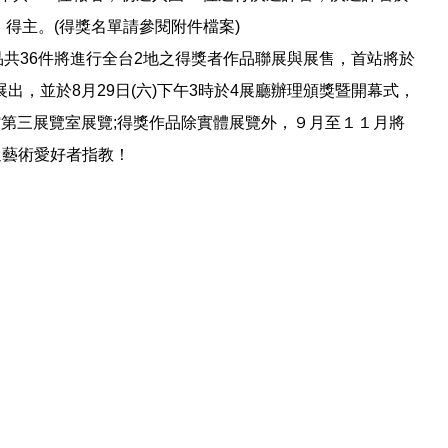
」得主
。
(
得獎名單請參閱附件檔案
)
品共
36
件將進行全台
2 地之得獎者作品聯展與
展售，首站將於
展出，並於
8
月
29
日
(
六
)
下午
3
時於
4
展廳辦理頒獎暨開幕式，
學館第三展覽室展覽;得獎作品除實體展覽外，９月至１１月將
迎藝術愛好者指教！