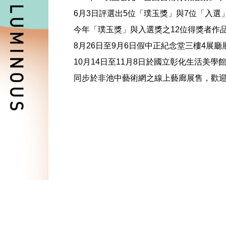
6
月
3
日評選出
5
位
「璞玉獎」與7位「入選
今年
「璞玉獎」與入選獎之12位得獎者作
8
月
26
日至
9
月
6
日假中正紀念堂三樓
4
展廳
10月14日至11月8日於國立彰化生活美
同步於非池中藝術網之線上藝廊展售，歡