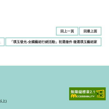
回上一頁
回最上面
展
「璞玉發光-全國藝術行銷活動」初選徵件 徵選璞玉藝術家
以上)