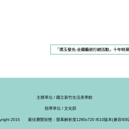
「璞玉發光-全國藝術行銷活動」十年特
主辦單位 / 國立新竹生活美學館
指導單位 / 文化部
pyright 2015 最佳瀏覽狀態：螢幕解析度1280x720 IE10版本(兼容IE8