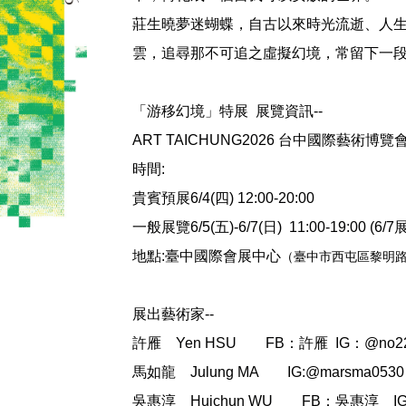
莊生曉夢迷蝴蝶，自古以來時光流逝、人
雲，追尋那不可追之虛擬幻境，常留下一
「游移幻境」特展 展覽資訊--
ART TAICHUNG2026 台中國際藝術博覽
時間:
貴賓預展6/4(四) 12:00-20:00
一般展覽6/5(五)-6/7(日) 11:00-19:00 (6/
地點:臺中國際會展中心
（臺中市西屯區黎明路
展出藝術家--
許雁
Yen HSU FB：許雁 IG：@no2
馬如龍
Julung MA IG:@marsma0530
吳惠淳
Huichun WU FB：吳惠淳 IG：