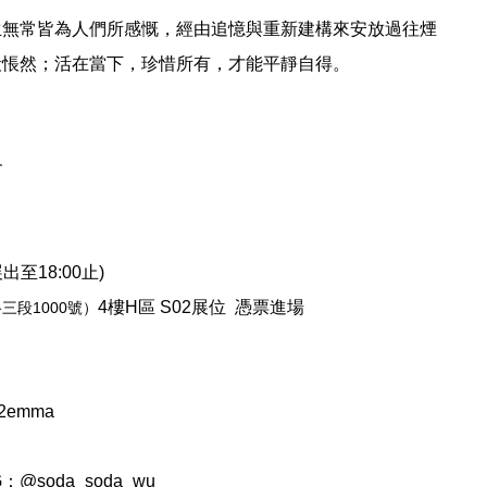
生無常皆為人們所感慨，經由追憶與重新建構來安放過往煙
段悵然；活在當下，珍惜所有，才能平靜自得。
會
7展出至18:00止)
4樓H區 S02展位 憑票進場
三段1000號）
2emma
@soda_soda_wu