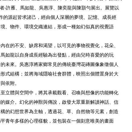
獎者-許雁、馬如龍、吳惠淳、陳奕龍與陳顥勻展出。展覽以
作的源起皆求諸己，經由個人深層的夢境、記憶、成長經
情境、物件、環境交織連結，形成一種如幻似真的視覺語
於內在的不安、缺席和渴望，以可見的事物視覺化，花朵、
。馬如龍以自身成長經驗為出發點，經由兒時喜愛的的玩
新的未來。吳惠淳將家鄉常見的傳統臺灣花磚圖像象徵個人
的形式組構；並將海域隱喻社會群體，映照出個體置身於大
撐與依附。
展至立體與空間中，將其承載觀看、召喚與想像的功能轉化
間的媒介。幻化的神獸與傳說，啟發大眾重新解讀神話、信
建構的幻想世界為主軸，透過花、草、自然物等元素，創造
躺平青年多樣的心理樣貌，並包裝在一個刻意唯美的畫面