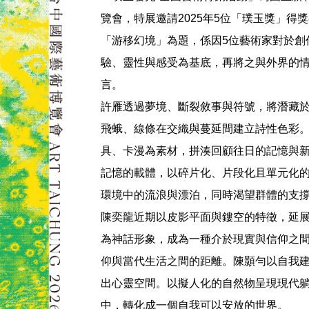
覽會，特展邀請2025年5位「璞玉獎」得
「游移幻境」為題，係因5位藝術家對於創
驗、靈性與感受為基底，再將之與外界的
言。
許雁透過夢境、斷裂敘事與符號，將潛藏
飛蛾、線條在交織與蔓延間建立詩性色彩
具、卡漫為素材，拼湊回顧往日的記憶與
記憶的載體，以碎片化、片段化且單元化
環境中的流浪與漂泊，同時渴望群體的支
陳奕龍近期以皮影平面與鏤空的特徵，延
為神話形象，成為一種介於現實與信仰之
仰與當代生活之間的距離。陳顥勻以自我
出心靈空間。以擬人化的自然物呈現現代
中，轉化成一個自我可以安放的世界。