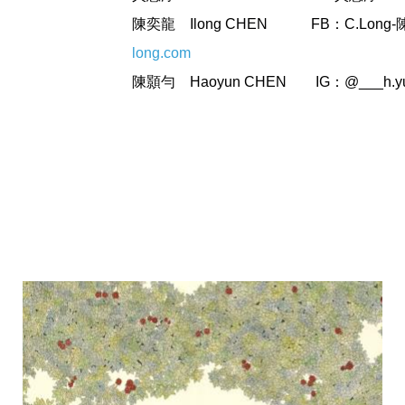
陳奕龍
Ilong CHEN FB：C.Lon
long.com
陳顥勻
Haoyun CHEN IG：@___h.y